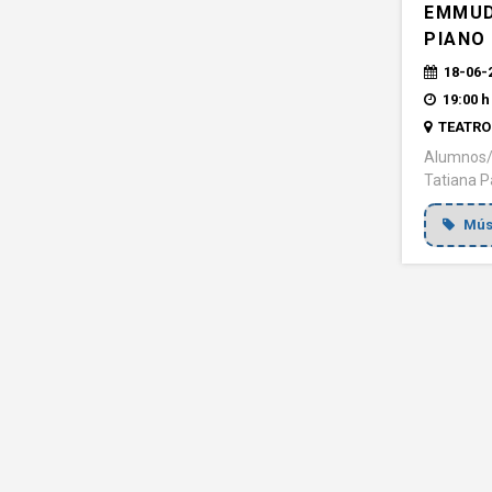
EMMUD
PIANO
18-06-
19:00 h
TEATRO 
Alumnos/a
Tatiana P
Mús