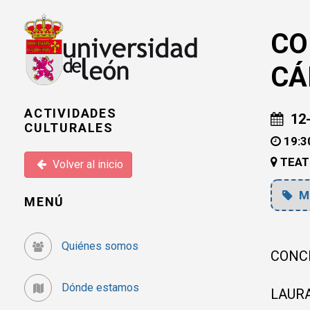
CO
CÁ
ACTIVIDADES
12-
CULTURALES
19:3
TEAT
Volver al inicio
M
MENÚ
Quiénes somos
CONC
Dónde estamos
LAUR