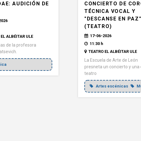
CONCIERTO DE COR
AE: AUDICIÓN DE
TÉCNICA VOCAL Y
"DESCANSE EN PAZ
2026
(TEATRO)
17-06-2026
EL ALBÉITAR ULE
11:30 h
s de la profesora
TEATRO EL ALBÉITAR ULE
atsevich.
La Escuela de Arte de León
ica
presneta un concierto y una
teatro
Artes escénicas
Mú