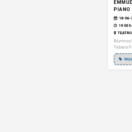
EMMUD
PIANO
18-06-
19:00 h
TEATRO 
Alumnos/a
Tatiana P
Mús