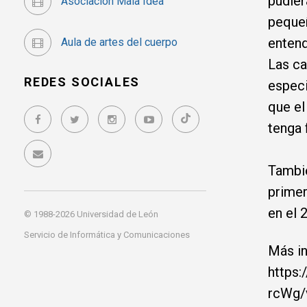
pudier
Asociación Mala Idea
pequeñ
entend
Aula de artes del cuerpo
Las ca
REDES SOCIALES
especi
que el
tenga 
Tambié
primer
en el 
© 1988-2026 Universidad de León
Servicio de Informática y Comunicaciones
Más in
https
rcWg/