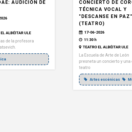
CONCIERTO DE COR
AE: AUDICIÓN DE
TÉCNICA VOCAL Y
"DESCANSE EN PAZ
2026
(TEATRO)
17-06-2026
EL ALBÉITAR ULE
11:30 h
s de la profesora
TEATRO EL ALBÉITAR ULE
atsevich.
La Escuela de Arte de León
ica
presneta un concierto y una
teatro
Artes escénicas
Mú