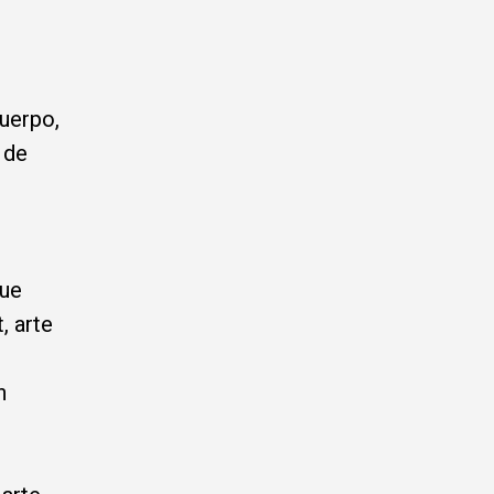
uerpo,
 de
que
, arte
n