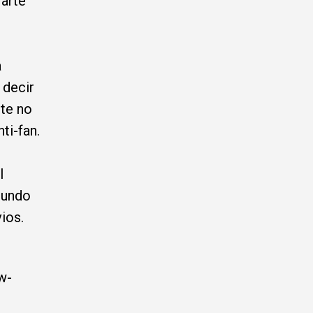
 arte
a
 decir
nte no
ti-fan.
l
gundo
vios.
w-