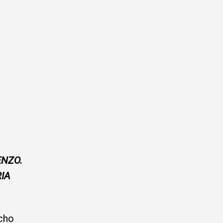
ENZO.
IA
acho