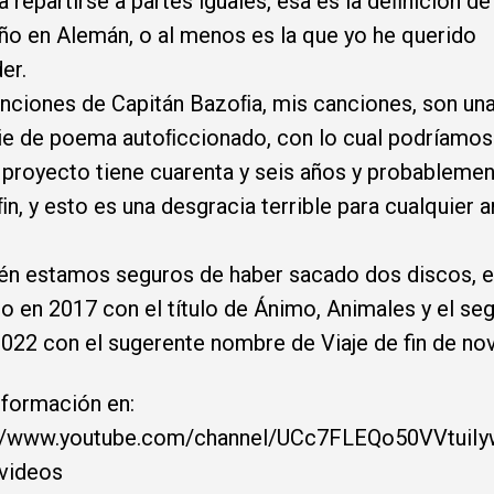
a repartirse a partes iguales, esa es la deﬁnición de
o en Alemán, o al menos es la que yo he querido
er.
nciones de Capitán Bazoﬁa, mis canciones, son un
e de poema autoﬁccionado, con lo cual podríamos
 proyecto tiene cuarenta y seis años y probableme
ﬁn, y esto es una desgracia terrible para cualquier an
n estamos seguros de haber sacado dos discos, e
o en 2017 con el título de Ánimo, Animales y el se
2022 con el sugerente nombre de Viaje de fin de no
formación en:
://www.youtube.com/channel/UCc7FLEQo50VVtuiIy
videos