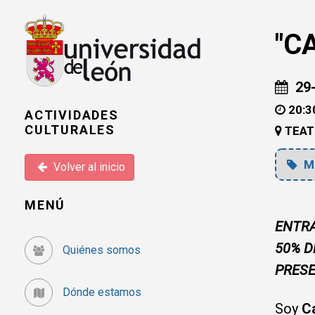
"C
29-
20:30
ACTIVIDADES
CULTURALES
TEAT
M
Volver al inicio
MENÚ
ENTRA
50% D
Quiénes somos
PRES
Dónde estamos
Soy
C