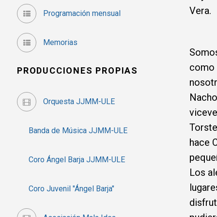
Vera.
Programación mensual
Memorias
Somos 
como ﬂ
PRODUCCIONES PROPIAS
nosot
Nacho 
Orquesta JJMM-ULE
viceve
Torste
Banda de Música JJMM-ULE
hace C
peque
Coro Ángel Barja JJMM-ULE
Los al
lugare
Coro Juvenil "Ángel Barja"
disfru