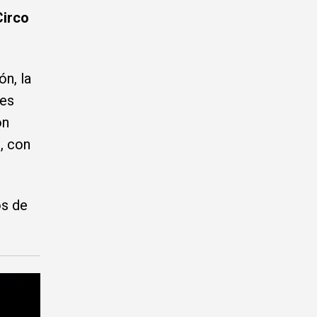
Circo
n, la
des
on
s, con
os de