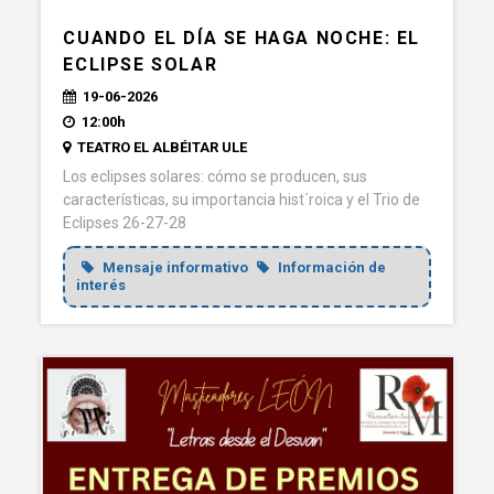
CUANDO EL DÍA SE HAGA NOCHE: EL
ECLIPSE SOLAR
19-06-2026
12:00h
TEATRO EL ALBÉITAR ULE
Los eclipses solares: cómo se producen, sus
características, su importancia hist´roica y el Trio de
Eclipses 26-27-28
Mensaje informativo
Información de
interés