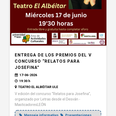
ENTREGA DE LOS PREMIOS DEL V
CONCURSO “RELATOS PARA
JOSEFINA”
17-06-2026
19:30 h
TEATRO EL ALBÉITAR ULE
V edición del concurso “Relatos para Josefina”,
organizado por Letras desde el Desván -
MasticadoresLEÓN
Mensaje informativo
Presentaciones