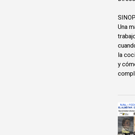
SINOP
Una ma
trabaj
cuando
la coc
y cómo
compl