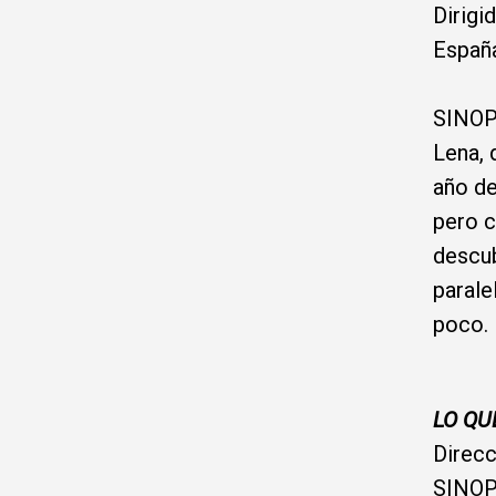
Dirigi
España
SINOP
Lena, 
año de
pero c
descub
parale
poco.
LO QU
Direcc
SINOP