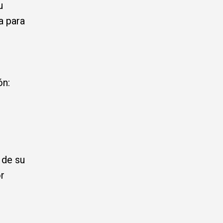
u
a para
ón:
 de su
or