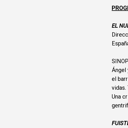
PROGR
EL NU
Direcc
Españ
SINO
Ángel 
el bar
vidas.
Una cr
gentri
FUIST