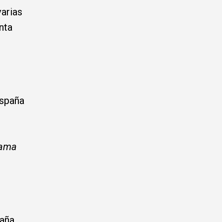
arias
nta
España
rama
paña