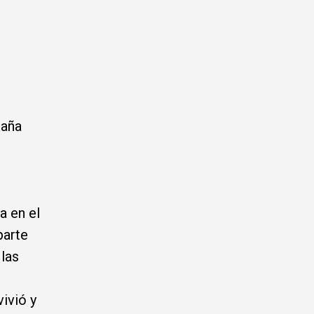
spaña
a en el
parte
las
ivió y