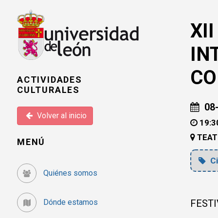
XI
IN
CO
ACTIVIDADES
CULTURALES
08-
Volver al inicio
19:30
TEAT
MENÚ
Ci
Quiénes somos
Dónde estamos
FESTI