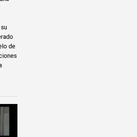
 su
erado
elo de
aciones
a