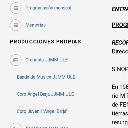
Programación mensual
ENTR
PROGR
Memorias
PRODUCCIONES PROPIAS
RECO
Direcc
Orquesta JJMM-ULE
SINO
Banda de Música JJMM-ULE
En 196
Coro Ángel Barja JJMM-ULE
rio Mi
de FEN
Coro Juvenil "Ángel Barja"
tierra
resurg