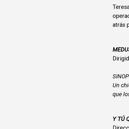
Teresa
operac
atrás 
MEDU
Dirigi
SINOP
Un chi
que lo
Y TÚ 
Direcc