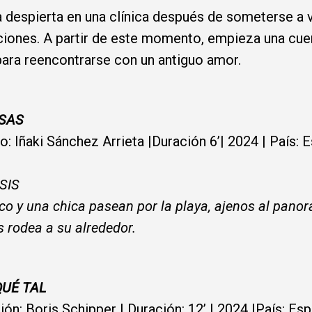
 despierta en una clínica después de someterse a v
iones. A partir de este momento, empieza una cue
para reencontrarse con un antiguo amor.
SAS
do: Iñaki Sánchez Arrieta |Duración 6’| 2024 | País: 
SIS
co y una chica pasean por la playa, ajenos al pano
s rodea a su alrededor.
QUÉ TAL
ión: Boris Schipper | Duración: 12’ | 2024 |País: Es