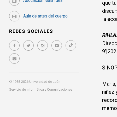
Asociación Mala Idea
que tu
discur
Aula de artes del cuerpo
la eco
REDES SOCIALES
RIHLA
Direcc
9’|202
SINO
© 1988-2026 Universidad de León
María,
Servicio de Informática y Comunicaciones
niñez 
recor
memori