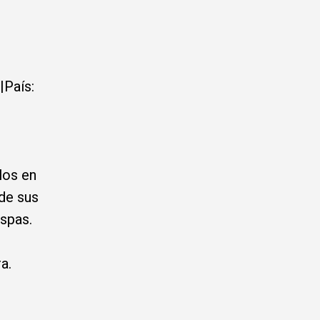
|País:
los en
 de sus
ispas.
a.