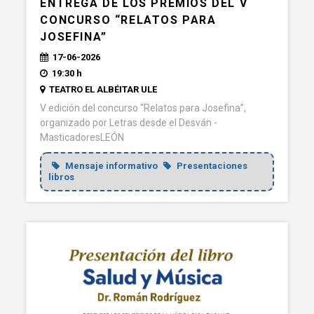
ENTREGA DE LOS PREMIOS DEL V
CONCURSO “RELATOS PARA
JOSEFINA”
17-06-2026
19:30 h
TEATRO EL ALBÉITAR ULE
V edición del concurso “Relatos para Josefina”,
organizado por Letras desde el Desván -
MasticadoresLEÓN
Mensaje informativo
Presentaciones
libros