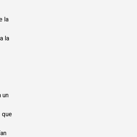
e la
a la
 un
o que
ían