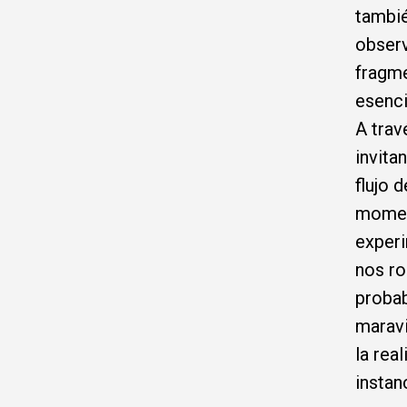
tambi
observ
fragme
esenci
A trav
invita
flujo 
momen
experi
nos ro
probab
maravi
la rea
instan