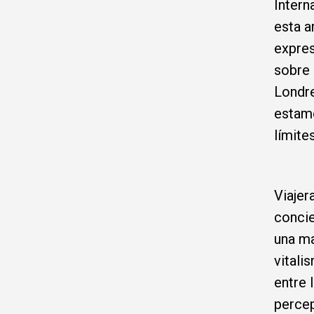
Intern
esta a
expres
sobre 
Londre
estamo
límite
Viajer
concie
una ma
vitali
entre 
percep