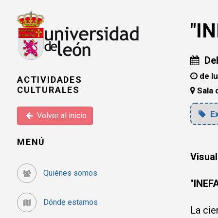
"IN
Del
de lu
ACTIVIDADES
CULTURALES
Sala 
Ex
Volver al inicio
MENÚ
Visua
Quiénes somos
"INEF
Dónde estamos
La cie