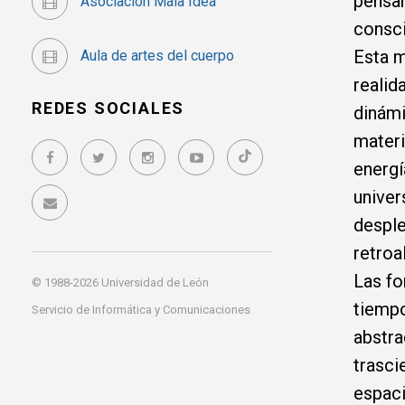
pensa
Asociación Mala Idea
consci
Esta m
Aula de artes del cuerpo
realid
REDES SOCIALES
dinámi
materi
energí
univers
desple
retroa
Las f
© 1988-2026 Universidad de León
tiempo
Servicio de Informática y Comunicaciones
abstra
trasci
espaci