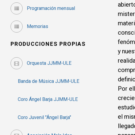
abiert
Programación mensual
mister
materi
Memorias
consci
fenóm
PRODUCCIONES PROPIAS
y nues
realid
Orquesta JJMM-ULE
compre
defini
Banda de Música JJMM-ULE
Por el
crecie
Coro Ángel Barja JJMM-ULE
estudi
el mi
Coro Juvenil "Ángel Barja"
llegad