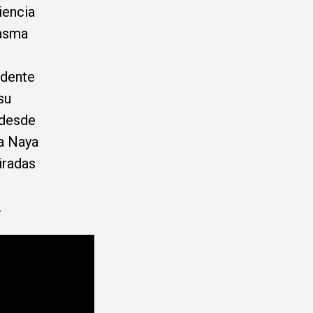
iencia
lasma
ndente
su
 desde
la Naya
iradas
.