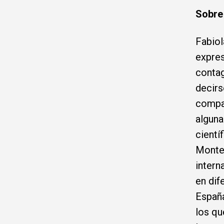
Sobre 
Fabiol
expres
contag
decirs
compar
alguna
cientí
Monter
intern
en dif
España
los qu