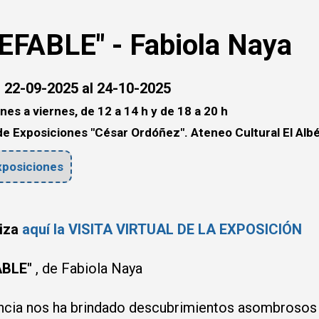
EFABLE" - Fabiola Naya
 22-09-2025 al 24-10-2025
nes a viernes, de 12 a 14 h y de 18 a 20 h
de Exposiciones "César Ordóñez". Ateneo Cultural El Albé
posiciones
liza
aquí la VISITA VIRTUAL DE LA EXPOSICIÓN
ABLE"
, de Fabiola Naya
ncia nos ha brindado descubrimientos asombrosos 