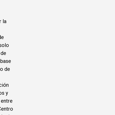
 la
de
solo
 de
 base
co de
ción
os y
 entre
Centro