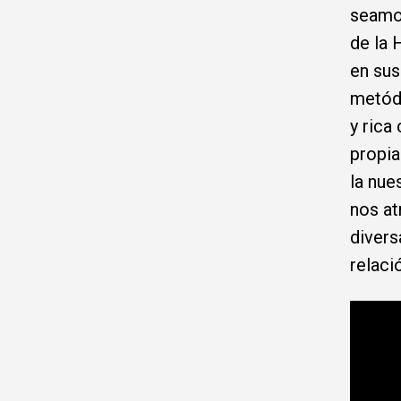
seamos
de la 
en sus
metódi
y rica
propia
la nue
nos at
divers
relaci