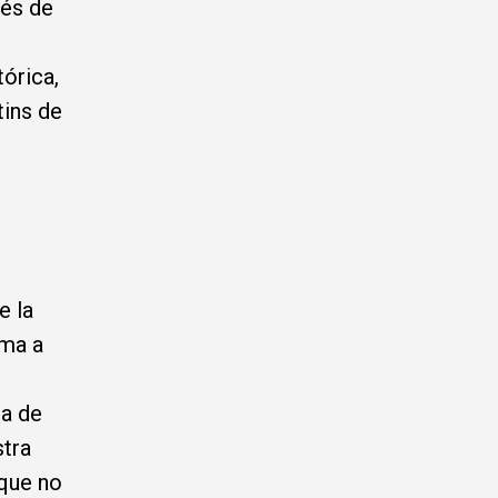
rés de
tórica,
tins de
e la
rma a
pa de
stra
nque no