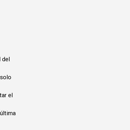
n
 del
 solo
ar el
 última