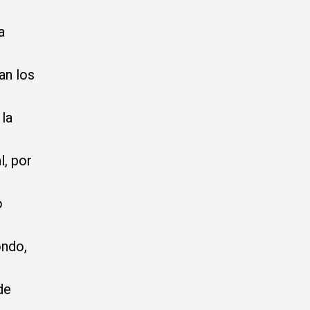
a
an los
 la
l, por
o
ondo,
de