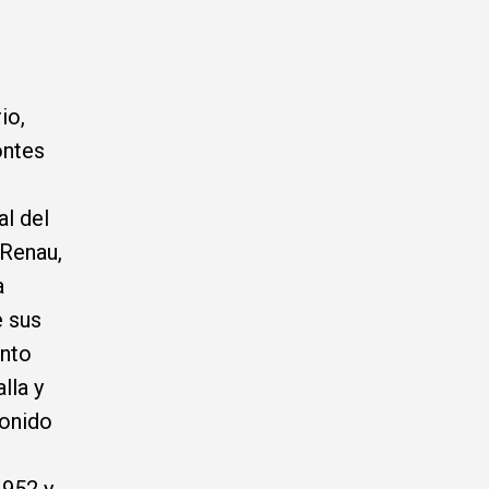
io,
ontes
l del
Renau,
a
e sus
ento
lla y
sonido