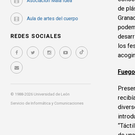
Asociación Mala Idea
de plá
Granad
Aula de artes del cuerpo
podemo
REDES SOCIALES
desarr
los fe
acogim
Fuego 
Presen
© 1988-2026 Universidad de León
recibí
Servicio de Informática y Comunicaciones
divers
introd
“Tácti