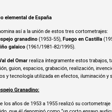
co elemental de España
omina así a la unión de estos tres cortometrajes:
spejo granadino
(1953-55),
Fuego en Castilla
(19
iño galaico
(1961/1981-82/1995).
Val del Omar
realiza íntegramente estos trabajos, t
ión, guion, espacios, grabación, realización, invenc
os y tecnología utilizada en efectos, iluminación y 
spejo Granadino:
e los años de 1953 a 1955 realizó su cortometraje
do, que él denominó como “un corto ensayo audio