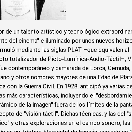
r de un talento artístico y tecnológico extraordinar
ente del cinema'' e iluminado por unos nuevos horiz
rmuló mediante las siglas PLAT –que equivalen al
to totalizador de Picto-Lumínica-Audio-Táctil–, Va
fue contemporáneo y camarada de Lorca, Cernuda, 
ano y otros nombres mayores de una Edad de Plat
da con la Guerra Civil. En 1928, anticipó ya varias d
as más características, incluyendo el ''desbordami
ámico de la imagen'' fuera de los límites de la panta
epto de ''visión táctil''. Dichas técnicas, y las del ''
ico'' y otras exploraciones en el campo sonoro, las