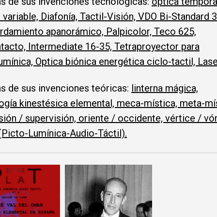
s de sus invenciones tecnológicas:
óptica tempora
 variable, Diafonía, Tactil-Visión, VDO Bi-Standard 3
damiento apanorámico, Palpicolor, Teco 625,
acto, Intermediate 16-35, Tetraproyector para
umínica, Optica biónica energética ciclo-tactil, Lase
s de sus invenciones teóricas:
linterna mágica,
gía kinestésica elemental, meca-mística, meta-mís
isión / supervisión, oriente / occidente, vértice / vór
Picto-Lumínica-Audio-Táctil).