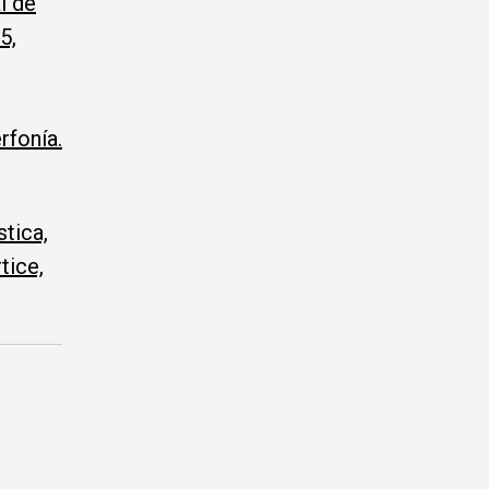
l de
5,
rfonía.
tica,
tice,