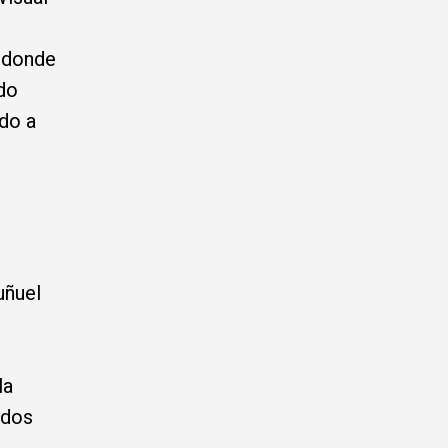
, donde
do
do a
uñuel
n
la
ados