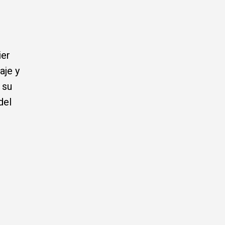
ier
aje y
 su
del