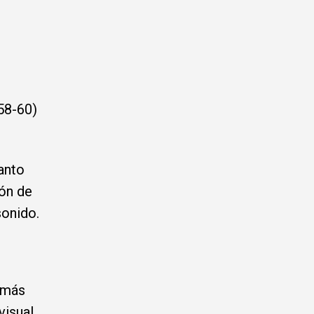
58-60)
anto
ión de
sonido.
 más
visual