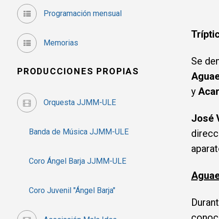
Programación mensual
Trípti
Memorias
Se den
PRODUCCIONES PROPIAS
Aguae
y
Acar
Orquesta JJMM-ULE
José 
Banda de Música JJMM-ULE
direcc
aparat
Coro Ángel Barja JJMM-ULE
Aguae
Coro Juvenil "Ángel Barja"
Durant
conoci