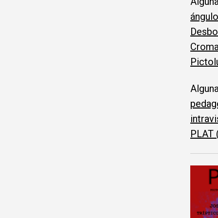
Alguna
ángulo
Desbor
Cromat
Pictol
Alguna
pedago
intrav
PLAT (