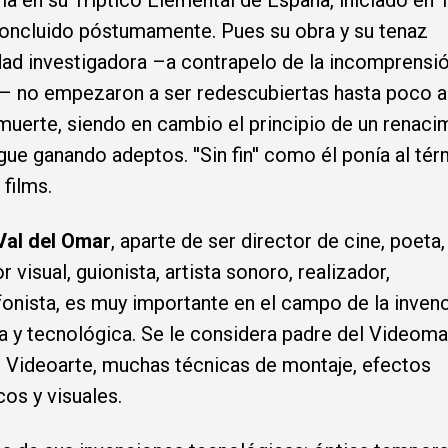
ría en su Tríptico Elemental de España, iniciado en 
oncluido póstumamente. Pues su obra y su tenaz
dad investigadora –a contrapelo de la incomprensió
– no empezaron a ser redescubiertas hasta poco a
muerte, siendo en cambio el principio de un renaci
gue ganando adeptos. ''Sin fin'' como él ponía al té
 films.
Val del Omar
, aparte de ser director de cine, poeta,
r visual, guionista, artista sonoro, realizador,
onista, es muy importante en el campo de la inven
a y tecnológica. Se le considera padre del Videoma
Videoarte, muchas técnicas de montaje, efectos
cos y visuales.