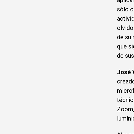
aplica
sólo c
activi
olvido
de su 
que si
de sus
José 
creado
microf
técnic
Zoom, 
lumíni