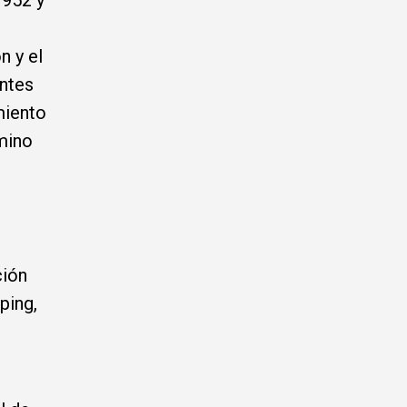
1952 y
n y el
ntes
miento
rmino
ción
ping,