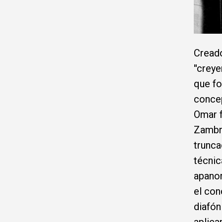
Creado
''crey
que fo
concep
Omar 
Zambr
trunca
técnic
apanor
el conc
diafón