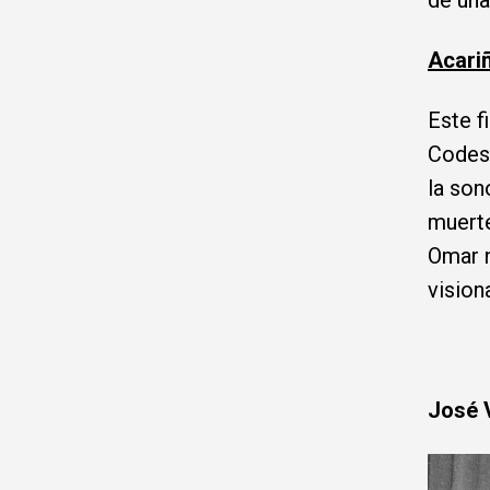
de una
Acariñ
Este f
Codesa
la son
muerte
Omar n
vision
José 