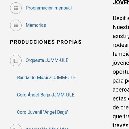
JÓVE
Programación mensual
Dexit 
Memorias
Nuest
existi
PRODUCCIONES PROPIAS
rodean
tambié
Orquesta JJMM-ULE
jóvene
oportu
Banda de Música JJMM-ULE
para p
acerca
Coro Ángel Barja JJMM-ULE
estas 
de cre
Coro Juvenil "Ángel Barja"
que tr
través