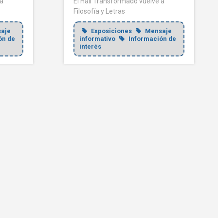
 a
El Hall Transformado vuelve a
Filosofía y Letras
aje
Exposiciones
Mensaje
ón de
informativo
Información de
interés