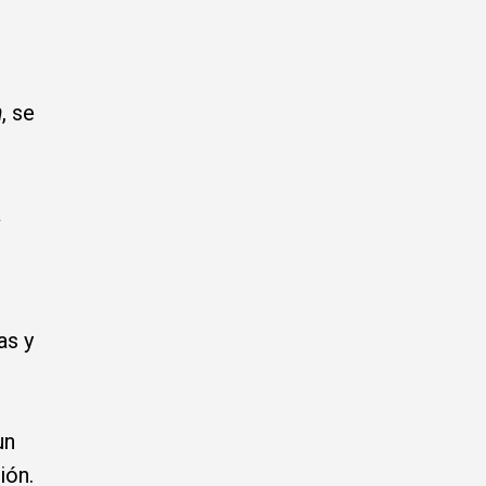
n
, se
a
as y
un
ión.