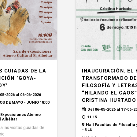
INAUGURACIÓN: EL 
S GUIADAS DE LA
TRANSFORMADO D
ICIÓN "GOYA-
FILOSOFÍA Y LETRA
OY"
“HILANDO EL CAOS”
05-2026 al 06-06-2026
CRISTINA HURTADO
S DE MAYO - JUNIO 18:00
Del 06-05-2026 al 17-06-2
 Exposiciones Ateneo
11:15
l Albéitar
Hall Facultad de Filosofía 
a las visitas guiadas de
- ULE
nio