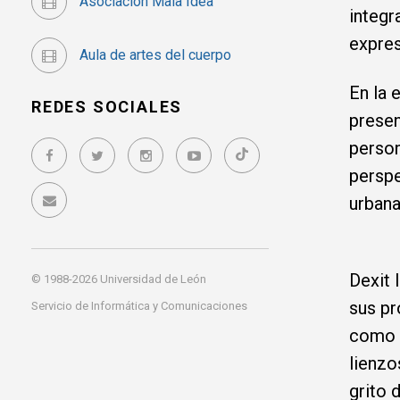
Asociación Mala Idea
integr
expres
Aula de artes del cuerpo
En la 
REDES SOCIALES
presen
person
perspe
urbana
Dexit 
© 1988-2026 Universidad de León
sus pr
Servicio de Informática y Comunicaciones
como h
lienzo
grito 