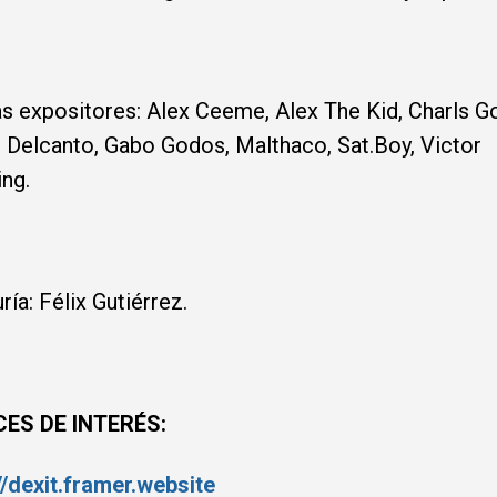
as expositores: Alex Ceeme, Alex The Kid, Charls G
 Delcanto, Gabo Godos, Malthaco, Sat.Boy, Victor
ing.
ría: Félix Gutiérrez.
ES DE INTERÉS:
//dexit.framer.website