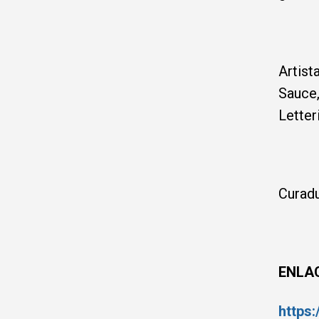
Artist
Sauce,
Letter
Curadu
ENLAC
https: