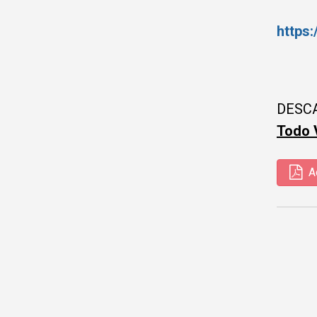
https
DESC
Todo 
Ad