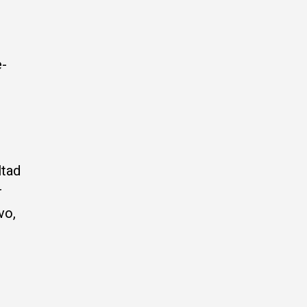
e-
ltad
r
vo,