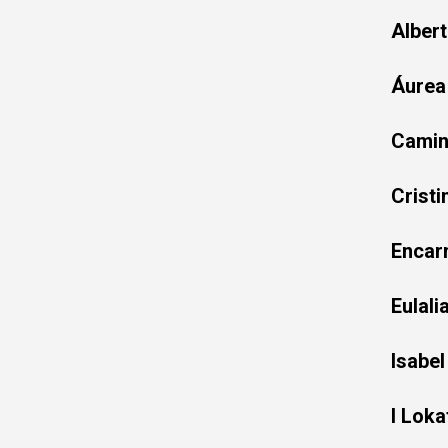
Alber
Áurea
Camin
Crist
Encar
Eulal
Isabe
I Loka