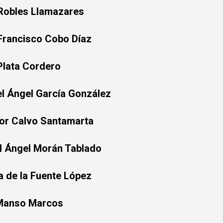
 Robles Llamazares
Francisco Cobo Díaz
Plata Cordero
l Ángel García González
or Calvo Santamarta
l Ángel Morán Tablado
a de la Fuente López
 Manso Marcos