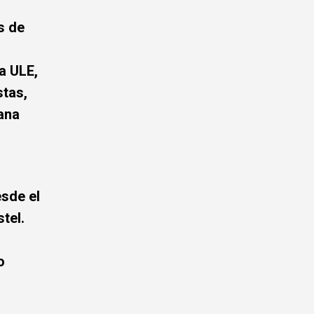
s de
a ULE,
stas,
ana
esde el
stel.
o