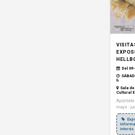
VISITA
EXPOS
HELLB
Del 09-
SÁBADO
h
Sala de
Cultural E
Apúntate 
mayo - ju
Exp
informa
interés