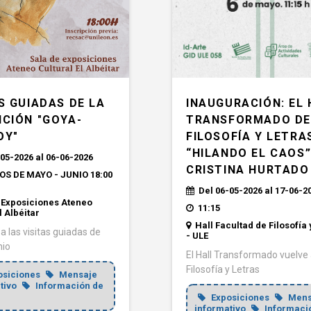
INAUGURACIÓN: EL 
S GUIADAS DE LA
TRANSFORMADO D
ICIÓN "GOYA-
FILOSOFÍA Y LETRA
OY"
“HILANDO EL CAOS”
05-2026 al 06-06-2026
CRISTINA HURTADO
S DE MAYO - JUNIO 18:00
Del 06-05-2026 al 17-06-2
 Exposiciones Ateneo
11:15
l Albéitar
Hall Facultad de Filosofía 
a las visitas guiadas de
- ULE
nio
El Hall Transformado vuelve
Filosofía y Letras
osiciones
Mensaje
tivo
Información de
Exposiciones
Mens
informativo
Informaci