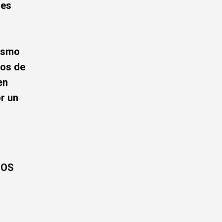
nes
mismo
los de
en
r un
JOS