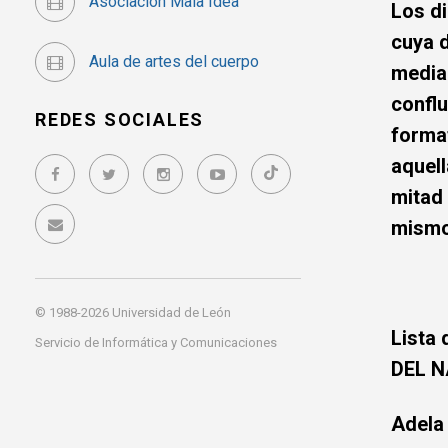
Asociación Mala Idea
Los di
cuya d
Aula de artes del cuerpo
media
confl
REDES SOCIALES
forma
aquel
mitad 
mismo 
© 1988-2026 Universidad de León
Lista 
Servicio de Informática y Comunicaciones
DEL N
Adela