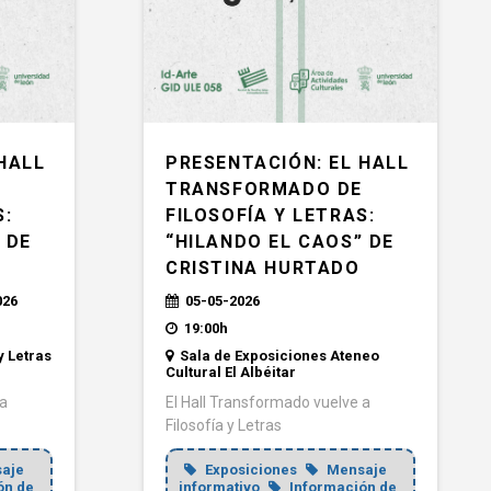
HALL
PRESENTACIÓN: EL HALL
E
TRANSFORMADO DE
S:
FILOSOFÍA Y LETRAS:
 DE
“HILANDO EL CAOS” DE
CRISTINA HURTADO
026
05-05-2026
19:00h
y Letras
Sala de Exposiciones Ateneo
Cultural El Albéitar
 a
El Hall Transformado vuelve a
Filosofía y Letras
aje
Exposiciones
Mensaje
ón de
informativo
Información de