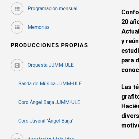
Programación mensual
Confo
20 añ
Memorias
Actual
y reún
PRODUCCIONES PROPIAS
estud
para d
Orquesta JJMM-ULE
conoc
Banda de Música JJMM-ULE
Las té
grafit
Coro Ángel Barja JJMM-ULE
Hacién
divers
Coro Juvenil "Ángel Barja"
motivo