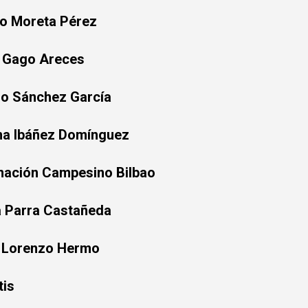
to Moreta Pérez
 Gago Areces
o Sánchez García
ina Ibáñez Domínguez
nación Campesino Bilbao
ia Parra Castañeda
l Lorenzo Hermo
tis