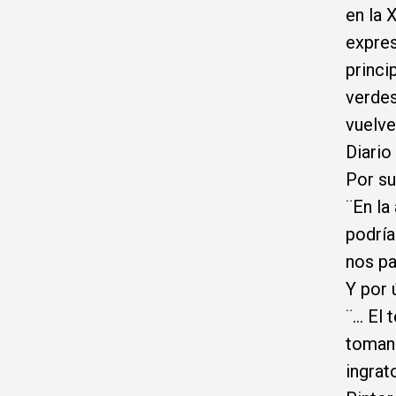
en la 
expres
princi
verdes
vuelve
Diario
Por su
¨En la
podría
nos pa
Y por 
¨… El 
toman 
ingrat