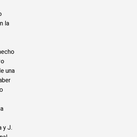
o
n la
 hecho
ro
de una
haber
no
ra
 y J.