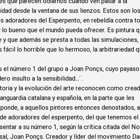
es que parecen odiarnos cuando ven pasar a la
dad desde la ventana de sus lienzos. Estos son lo
es adoradores del Esperpento, en rebeldía contra t
y lo bueno que el mundo pueda ofrecer. Es pintura 
 y que además se presta a todas las simulaciones,
 fácil lo horrible que lo hermoso, la arbitrariedad q
el número 1 del grupo a Joan Ponçs, cuyo payaso
ero insulto a la sensibilidad…¨.
toria y la evolución del arte reconocen como crea
vanguardia catalana y española, en la parte que les
ponde, a aquellos pintores entonces denostados, a
de adoradores del esperpento, del que tenemos el
sentar a su número 1, según la crítica citada del No
sal, Joan Ponçs. Creador y líder del movimiento Da