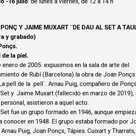
io -16 julio
: de lunes a viernes, de 12 a 14 h
PONÇ Y JAIME MUXART ¨DE DAU AL SET A TAU
ra y grabado)
Ponçs.
 de la piel.
e enero de 2005 expusimos en la sala de arte del
miento de Rubí (Barcelona) la obra de Joan Ponçs y
La pell de la pell¨. Arnau Puig, compañero de Ponç
 Set y Jaime Muxart (fallecido en marzo de 2019), 
personal, asistieron a aquel acto.
 Set fue un grupo formado en 1946, aunque empiez
a conocer en 1948. El grupo estaba formado por J
 Arnau Puig, Joan Ponçs, Tápies. Cuixart y Tharrats,