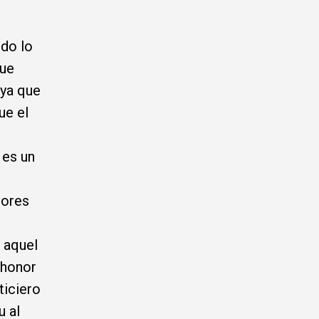
s
odo lo
que
 ya que
ue el
 es un
dores
 aquel
 honor
ticiero
u al