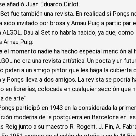
se añadió Juan Eduardo Cirlot.
 Set fue también una revista. En realidad si Ponçs n
a sido invitado por brosa y Arnau Puig a participar e
a ALGOL, Dau al Set no habría nacido, ya que, como
a Arnau Puig:
a el momento nadie ha hecho especial mención al
GOL no era una revista artística. Un poeta y un futu
fo piden a un amigo pintor que les haga la cubierta 
a y Ponçs lleva a dos amigos. La revista se podría 
o en librerías, colocada en cualquier sección que 
la de arte¨.
onçs participó en 1943 en la considerada la prime
ción moderna de la postguerra en Barcelona en las
as Reig junto a su maestro R. Rogent, J. Fin, A. Fabra