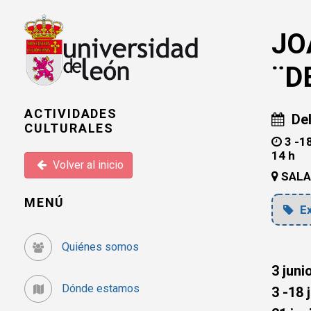
JO
¨D
ACTIVIDADES
Del
CULTURALES
3 -18
14 h
Volver al inicio
SALA
MENÚ
Ex
Quiénes somos
3 juni
Dónde estamos
3 -18 