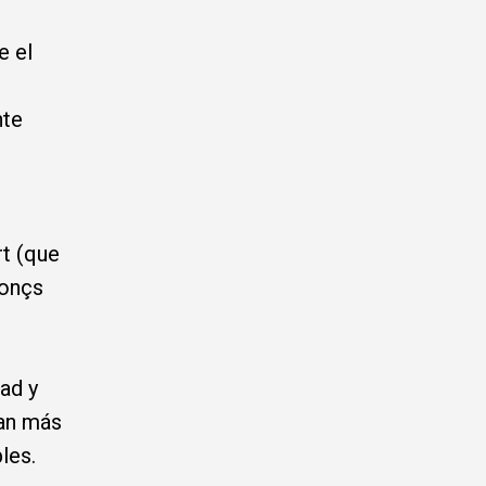
e el
nte
t (que
Ponçs
dad y
tan más
les.