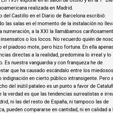
. En 1951 expone en el salón de otoño y en la 1ª Bie
oamericana realizada en Madrid.
o del Castillo en el Diario de Barcelona escribió:
o las salas en el momento de la instalación no lle
a numeración, a la XXI la llamábamos cariñosament
 insensatos o los locos. No recuerdo quién de nos
o el piadoso mote, pero hizo fortuna. En ella apena
ncias directas a la realidad, predomina lo irreal y lo
. Es nuestra vanguardia y con franqueza he de
star que ha causado escándalo entre los miedosos
o indignación en cierto público intransigente. Pero 
ho del inútil pataleo es un punto a favor de Cataluñ
 la verdad es que las tendencias surrealistas e irre
rid, ni las del resto de España, ni tampoco las de
a, pueden compararse en cantidad, ni en calidad a 