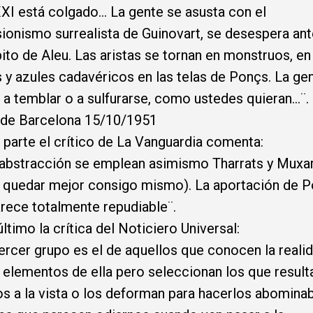
XXI está colgado... La gente se asusta con el
ionismo surrealista de Guinovart, se desespera ant
pito de Aleu. Las aristas se tornan en monstruos, en
 y azules cadavéricos en las telas de Ponçs. La ge
 a temblar o a sulfurarse, como ustedes quieran…¨.
 de Barcelona 15/10/1951
 parte el crítico de La Vanguardia comenta:
 abstracción se emplean asimismo Tharrats y Muxar
 quedar mejor consigo mismo). La aportación de 
rece totalmente repudiable¨.
último la crítica del Noticiero Universal:
tercer grupo es el de aquellos que conocen la reali
elementos de ella pero seleccionan los que resul
os a la vista o los deforman para hacerlos abominab