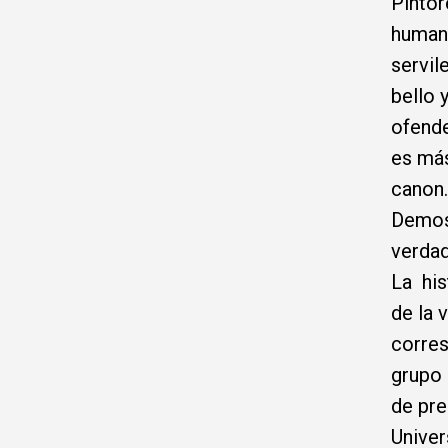
Pintor
humani
servil
bello 
ofende
es más
canon.
Demos 
verdad
La his
de la 
corres
grupo 
de pre
Univer