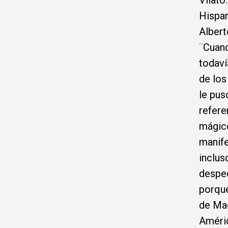
Vilató
Hispan
Albert
¨Cuand
todaví
de los
le pus
refere
mágico
manife
inclus
despec
porque
de Mad
Améric