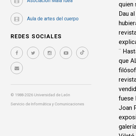
Asociación Mala Idea
quien 
Dau al
Aula de artes del cuerpo
hubier
revist
REDES SOCIALES
explic
¨ Hast
que AL
filóso
revist
vendid
© 1988-2026 Universidad de León
fuese 
Servicio de Informática y Comunicaciones
Joan P
exposi
galerí