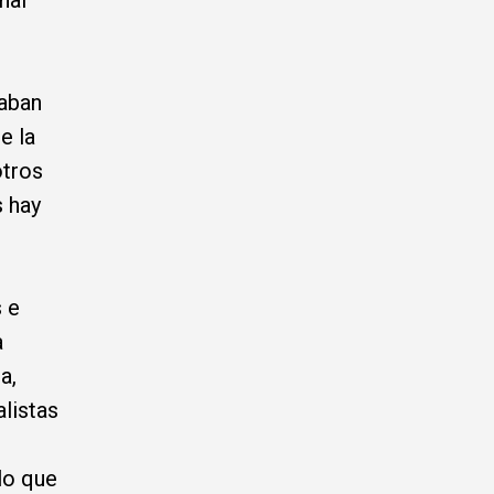
nal
vaban
e la
otros
s hay
 e
a
a,
alistas
lo que