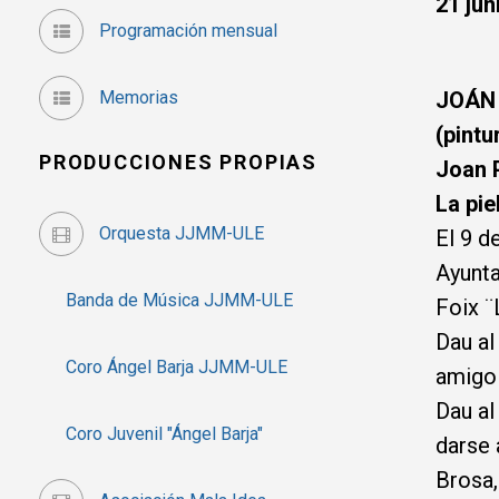
21 jun
Programación mensual
Memorias
JOÁN 
(pintu
PRODUCCIONES PROPIAS
Joan 
La piel
Orquesta JJMM-ULE
El 9 d
Ayunta
Banda de Música JJMM-ULE
Foix ¨
Dau al
Coro Ángel Barja JJMM-ULE
amigo 
Dau al
Coro Juvenil "Ángel Barja"
darse 
Brosa,